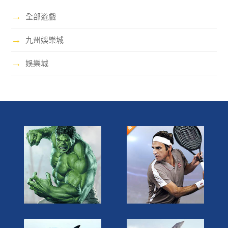
→
全部遊戲
→
九州娛樂城
→
娛樂城