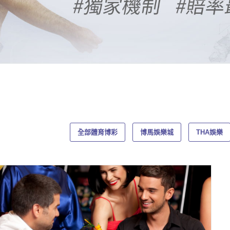
全部體育博彩
博馬娛樂城
THA娛樂