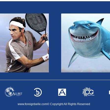
www.foreignbelle.com© Copyright All Rights Reserved