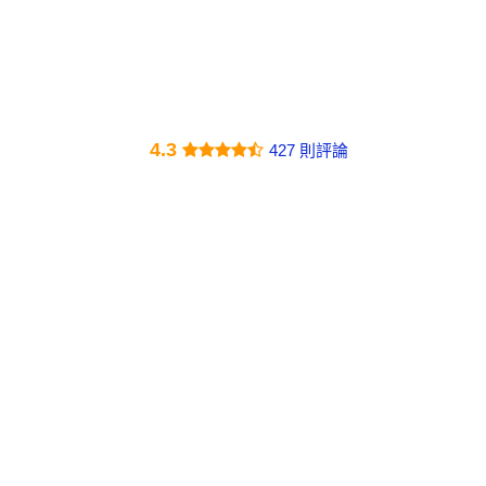
4.3
427 則評論