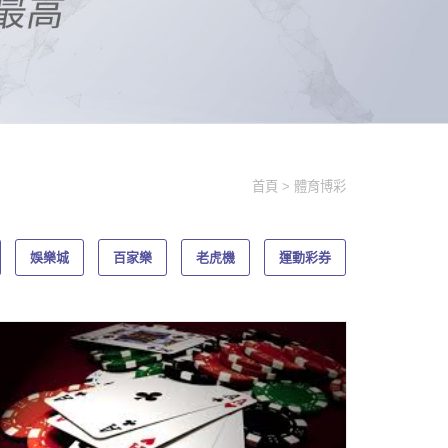
首頁
體育博彩
娛樂城
百家樂
老虎機
運動彩券