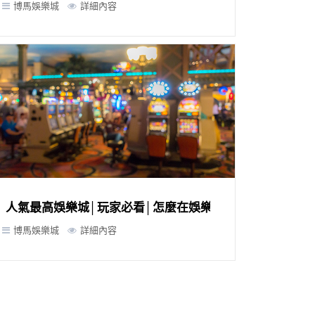
博馬娛樂城
詳細內容
leo娛樂城
人氣最高娛樂城│玩家必看│怎麼在娛樂城獲勝
博馬娛樂城
詳細內容