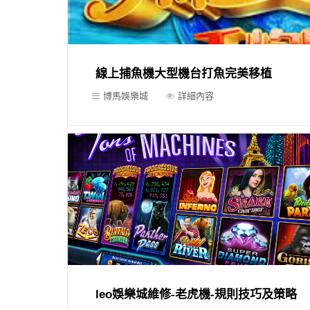
線上捕魚機大型機台打魚完美移植
博馬娛樂城
詳細內容
leo娛樂城維修-老虎機-規則技巧及策略