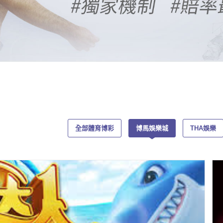
全部體育博彩
博馬娛樂城
THA娛樂