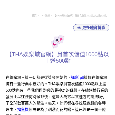
首頁
THA娛樂
【THA娛樂城官網】員首次儲值1000點以上送500點
更多體育博彩
【THA娛樂城官網】員首次儲值1000點以
上送500點
在線賭場。這一切都是從獎金開始的，
運彩 ptt
這個在線賭場
擁有一些行業中最好的。THA娛樂員首次儲值1000點以上送
500點也有一些我們遇到過的最神奇的遊戲。在線賭博行業的
發展比以往任何時候都快，這是因為它以某種方式設法吸引
了全球數百萬人的關注。每天，他們都在尋找玩遊戲的各種
理由，
捕魚機
無論是為了刺激而花的錢。這已經是一個十億