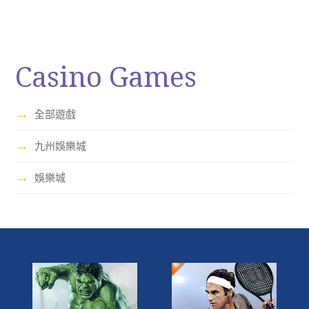
Casino Games
→
全部遊戲
→
九州娛樂城
→
娛樂城