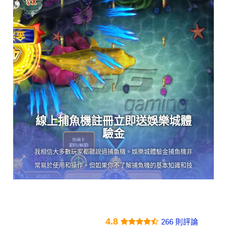
其高安全性、公平性與多樣化的優惠活動，逐漸奠定了「娛
樂城首選」的地位。特別是 娛樂城註冊送500 的體驗活動，
吸引了大量新手玩家嘗試。
線上捕魚機註冊立即送娛樂城體
驗金
我相信大多數玩家都聽說過捕魚機。娛樂城體驗金捕魚機非
常易於使用和操作。但如果你不了解捕魚機的基本知識和技
能，你基本上不喜歡捕魚機，因為你不知道就只是玩遊戲，
那只會輸！
4.8
266 則評論