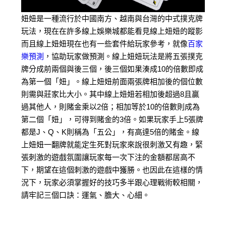
妞妞是一種流行於中國南方、越南與台灣的中式撲克牌
玩法，現在在許多線上娛樂城都能看見線上妞妞的蹤影
而且線上妞妞現在也有一些套件給玩家參考，就像
百家
樂預測
，協助玩家做預測。線上妞妞玩法是將五張撲克
牌分成前兩個與後三個，後三個如果湊成10的倍數即成
為第一個「妞」。線上妞妞前面兩張牌相加後的個位數
則需與莊家比大小。其中線上妞妞若相加後超過8且贏
過其他人，則賭金乘以2倍；相加等於10的倍數則成為
第二個「妞」，可得到賭金的3倍。如果玩家手上5張牌
都是J、Q、K則稱為「五公」，有高達5倍的賭金。線
上妞妞一翻牌就能定生死對玩家來說很刺激又有趣，緊
張刺激的遊戲氛圍讓玩家每一次下注的金額都居高不
下，期望在這個刺激的遊戲中獲勝。也因此在這樣的情
況下，玩家必須掌握好的技巧多半跟心理戰術較相關，
請牢記三個口訣：運氣、膽大、心細。