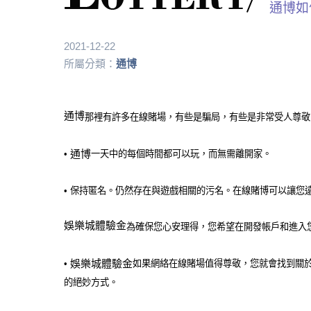
通博如
2021-12-22
所屬分類：
通博
通博
那裡有許多在線賭場，有些是騙局，有些是非常受人尊敬
通博
•
一天中的每個時間都可以玩，而無需離開家。
• 保持匿名。仍然存在與遊戲相關的污名。在線賭博可以讓您
娛樂城體驗金
為確保您心安理得，您希望在開發帳戶和進入
娛樂城體驗金
•
如果網絡在線賭場值得尊敬，您就會找到關
的絕妙方式。