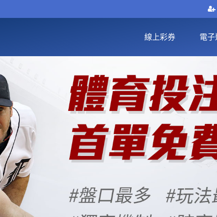
線上彩券
電子