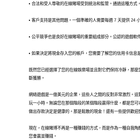
• 合法和受人尊敬的在線賭場受到統治和監管。通過這種方
• 客戶支持是其他問題。一個準確的人需要每週 7 天提供 
• 公平競爭也是良好在線賭場的重要組成部分。公認的遊戲軟件程
• 如果決定將現金存入您的帳戶，您需要了解您的信用卡信
既然您已經選擇了您的在線娛樂場並且對它們保持冷靜，那麼
斷獲勝。
網絡遊戲是一億美元的企業，這些人之間的反對非常激烈。這
玩一小時。無論您在那個階段的某個階段贏得什麼，都是您可
做出存款決定是健康的。那是鬆散的現金！還有一些提供歡迎
現在，在線賭博不再是一種賺錢的方式，而是作為一種自我陶
您會贏並賺錢。