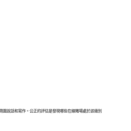
周圍說話和寫作。公正的評估是發現哪些在線賭場處於該級別