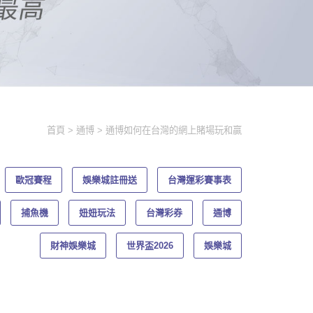
首頁
通博
通博如何在台灣的網上賭場玩和贏
歐冠賽程
娛樂城註冊送
台灣運彩賽事表
捕魚機
妞妞玩法
台灣彩券
通博
財神娛樂城
世界盃2026
娛樂城