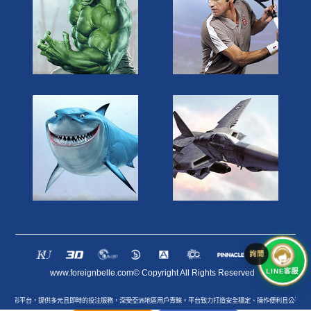
Facebook
LINE客服
www.foreignbelle.com© Copyright All Rights Reserved
體育博彩平台，提供多元且即時的投注服務，深受亞洲地區用戶青睞。平台致力打造安全穩定、操作便利且公平透