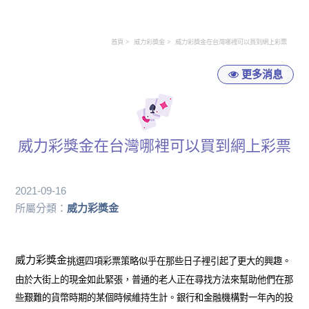
首頁
威力彩獎金
威力彩獎金在台灣哪裡可以買到網上彩票
更多消息
威力彩獎金在台灣哪裡可以買到網上彩票
2021-09-16
所屬分類：
威力彩獎金
威力彩獎金
挑選四項彩票策略似乎在那些日子裡引起了更大的興趣。
由於大街上的現金如此緊張，普通的老人正在尋找方法來幫助他們在那
些艱難的貨幣時期的某個時候維持生計。銀行和金融機構對一年內的投