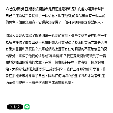
六合彩開獎日期
系統開發者是否通過電話和照片向能力購買者監控
自己？這為購買者提供了一個信息，即在他/她的產品後面有一個真實
的角色。如果您願意，它還為您提供了一個可以通過電話聯繫的人。
開發人員是否撰寫了關於四選一彩票的文章，這些文章無疑在四選一中
為讀者提供了關於四選一彩票的強大可靠記錄？發表的書面文章是否具
有重大意義和真實性？文章或網站上是否有任何明顯的不正確信息的突
出部分，背叛了他們的信息或“專業精神”？我在夏天開始時找到了一篇
關於選擇四個策略的文章。在第一個實際句子中，作者從一個查詢開
始，大約是“拉斯維加斯選擇三或選擇四”。我停止在那裡好好學習。作
者在那裡正確地背叛了自己，因為任何“專業”或“選擇四名球員”都知道
內華達州現在不再有任何選擇三或選擇四彩票。