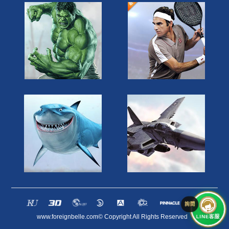
LINE客服
www.foreignbelle.com© Copyright All Rights Reserved