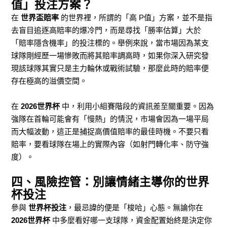
值」投注方案？
在
世界盃賠率
的世界裡，所謂的「高 P值」方案，並不是指
去盲目追逐高賠率的爆冷門，而是尋找「勝率估算」大於
「賠率隱含機率」的投注標的。舉例來說，當市場因為某支
球隊剛經歷一場慘敗而將其賠率調高時，如果你深入研究發
現該球隊其實只是主力輪休或戰術試驗，那麼此時的賠率便
存在極高的溢價空間。
在
2026世界杯
中，利用小組賽階段的資訊差至關重要。因為
強隊在首輪可能會有「慢熱」的情況，市場會因為一場平局
而大幅波動，這正是捕捉高價值賠率的最佳時機。不要只看
賠率，要看球隊在場上的實際內容（如射門轉化率、防守強
度）。
四、風險控管：別讓情緒主導你的世界
杯投注
參與
世界杯投注
，最忌諱的便是「梭哈」心態。無論你在
2026世界杯
中多麼看好哪一支球隊，資金配置始終是決定你