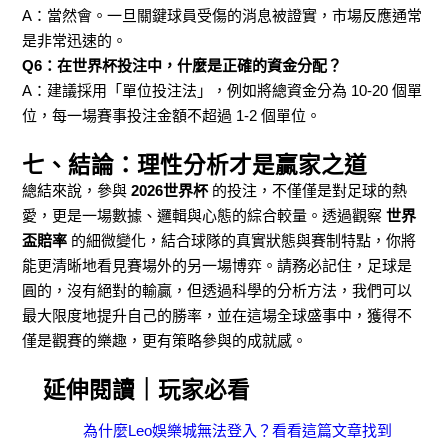
A：當然會。一旦關鍵球員受傷的消息被證實，市場反應通常
是非常迅速的。
Q6：在世界杯投注中，什麼是正確的資金分配？
A：建議採用「單位投注法」，例如將總資金分為 10-20 個單
位，每一場賽事投注金額不超過 1-2 個單位。
七、結論：理性分析才是贏家之道
總結來說，參與
2026世界杯
的投注，不僅僅是對足球的熱
愛，更是一場數據、邏輯與心態的綜合較量。透過觀察
世界
盃賠率
的細微變化，結合球隊的真實狀態與賽制特點，你將
能更清晰地看見賽場外的另一場博弈。請務必記住，足球是
圓的，沒有絕對的輸贏，但透過科學的分析方法，我們可以
最大限度地提升自己的勝率，並在這場全球盛事中，獲得不
僅是觀賽的樂趣，更有策略參與的成就感。
延伸閱讀｜玩家必看
為什麼Leo娛樂城無法登入？看看這篇文章找到