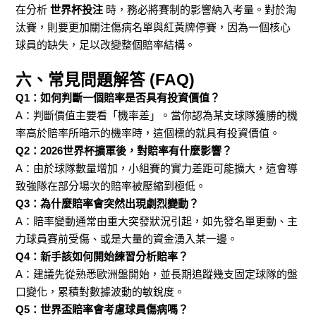
在分析
世界杯投注
時，務必將賽制的影響納入考量。對於淘
汰賽，則要更加關注傷病名單與紅黃牌停賽，因為一個核心
球員的缺失，足以改變整個賠率結構。
六、常見問題解答 (FAQ)
Q1：如何判斷一個賠率是否具有投資價值？
A：判斷價值主要看「機率差」。當你認為某支球隊獲勝的機
率高於賠率所暗示的機率時，這個標的就具有投資價值。
Q2：2026世界杯擴軍後，對賠率有什麼影響？
A：由於球隊數量增加，小組賽的實力差距可能擴大，這會導
致強隊在部分場次的賠率被壓縮到極低。
Q3：為什麼賠率會突然出現劇烈變動？
A：賠率變動通常由重大突發狀況引起，如先發名單更動、主
力球員賽前受傷、或是大量的資金湧入某一邊。
Q4：新手該如何開始練習分析賠率？
A：建議先從熟悉歐洲盤開始，並長期追蹤幾支固定球隊的盤
口變化，累積對數據波動的敏銳度。
Q5：世界盃賠率會考慮球員傷病嗎？